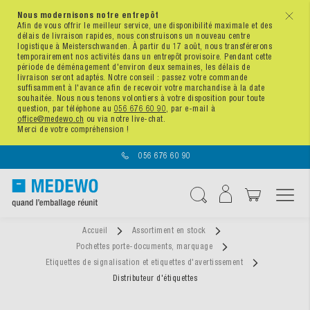
Nous modernisons notre entrepôt
x
Afin de vous offrir le meilleur service, une disponibilité maximale et des
délais de livraison rapides, nous construisons un nouveau centre
logistique à Meisterschwanden. À partir du 17 août, nous transférerons
temporairement nos activités dans un entrepôt provisoire. Pendant cette
période de déménagement d'environ deux semaines, les délais de
livraison seront adaptés. Notre conseil : passez votre commande
suffisamment à l'avance afin de recevoir votre marchandise à la date
souhaitée. Nous nous tenons volontiers à votre disposition pour toute
question, par téléphone au
056 676 60 90
, par e-mail à
office@medewo.ch
ou via notre live-chat.
Merci de votre compréhension !
056 676 60 90
Affichage navigatio
Chercher
Accueil
Assortiment en stock
Pochettes porte-documents, marquage
Etiquettes de signalisation et etiquettes d'avertissement
Distributeur d'étiquettes