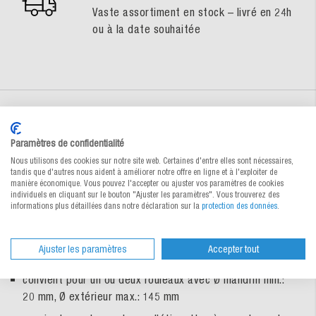
Vaste assortiment en stock – livré en 24h
ou à la date souhaitée
Description du produit
Paramètres de confidentialité
Nous utilisons des cookies sur notre site web. Certaines d'entre elles sont nécessaires,
Distributeur d'étiquettes
tandis que d'autres nous aident à améliorer notre offre en ligne et à l'exploiter de
manière économique. Vous pouvez l'accepter ou ajuster vos paramètres de cookies
individuels en cliquant sur le bouton "Ajuster les paramètres". Vous trouverez des
Les étiquettes sont ainsi toujours à portée de main.
informations plus détaillées dans notre déclaration sur la
protection des données
.
peut être utilisée sur la table ou fixée au mur
Ajuster les paramètres
Accepter tout
modèle solide en tôle d’acier
convient pour un ou deux rouleaux avec Ø mandrin min.:
20 mm, Ø extérieur max.: 145 mm