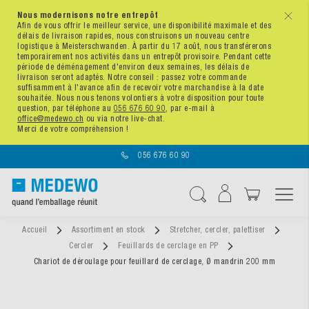
Nous modernisons notre entrepôt
x
Afin de vous offrir le meilleur service, une disponibilité maximale et des
délais de livraison rapides, nous construisons un nouveau centre
logistique à Meisterschwanden. À partir du 17 août, nous transférerons
temporairement nos activités dans un entrepôt provisoire. Pendant cette
période de déménagement d'environ deux semaines, les délais de
livraison seront adaptés. Notre conseil : passez votre commande
suffisamment à l'avance afin de recevoir votre marchandise à la date
souhaitée. Nous nous tenons volontiers à votre disposition pour toute
question, par téléphone au
056 676 60 90
, par e-mail à
office@medewo.ch
ou via notre live-chat.
Merci de votre compréhension !
056 676 60 90
Affichage navigatio
Chercher
Accueil
Assortiment en stock
Stretcher, cercler, palettiser
Cercler
Feuillards de cerclage en PP
Chariot de déroulage pour feuillard de cerclage, Ø mandrin 200 mm