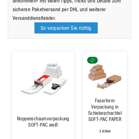
ankommen» mit vielen Tipps, Tricks und Details zum
sicheren Paketversand per DHL und weiterer
Versanddienstleister.
So verpacken Sie richtig
Faserform
Verpackung in
Schiebeschachtel
Noppenschaumverpackung
SOFT-PAC PAPER
SOFT-PAC weiß
3 Artikel