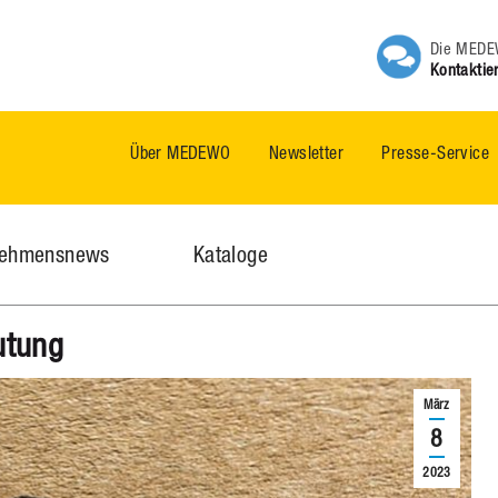
Die MEDEW
Kontaktie
Über MEDEWO
Newsletter
Presse-Service
nehmensnews
Kataloge
utung
März
8
2023