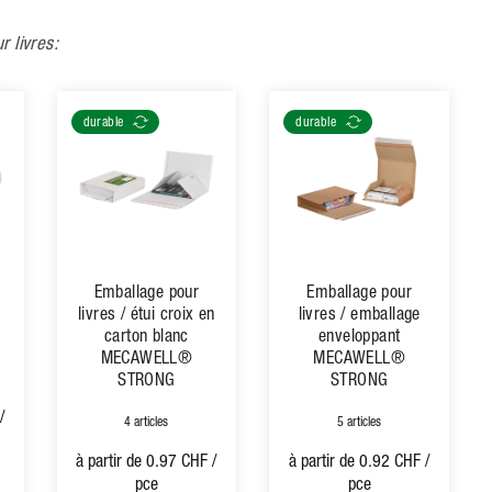
 livres:
durable
durable
Emballage pour
Emballage pour
livres / étui croix en
livres / emballage
carton blanc
enveloppant
MECAWELL®
MECAWELL®
STRONG
STRONG
/
4 articles
5 articles
à partir de
0.97 CHF
/
à partir de
0.92 CHF
/
pce
pce