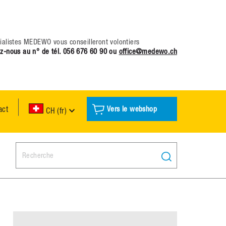
ialistes MEDEWO vous conseilleront volontiers
z-nous au n° de tél.
056 676 60 90
ou
office@medewo.ch
act
Vers le webshop
CH (fr)
Search: