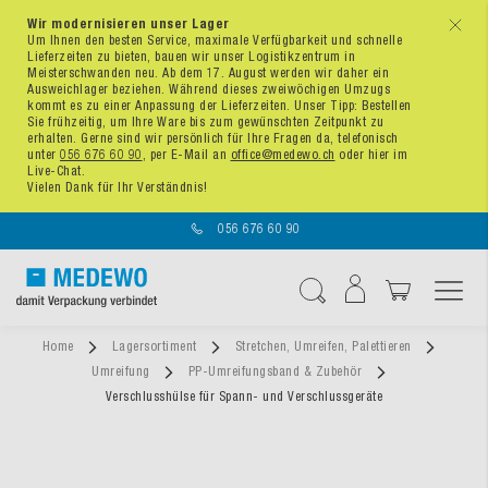
Wir modernisieren unser Lager
x
Um Ihnen den besten Service, maximale Verfügbarkeit und schnelle
Lieferzeiten zu bieten, bauen wir unser Logistikzentrum in
Meisterschwanden neu. Ab dem 17. August werden wir daher ein
Ausweichlager beziehen. Während dieses zweiwöchigen Umzugs
kommt es zu einer Anpassung der Lieferzeiten. Unser Tipp: Bestellen
Sie frühzeitig, um Ihre Ware bis zum gewünschten Zeitpunkt zu
erhalten. Gerne sind wir persönlich für Ihre Fragen da, telefonisch
unter
056 676 60 90
, per E-Mail an
office@medewo.ch
oder hier im
Live-Chat.
Vielen Dank für Ihr Verständnis!
056 676 60 90
Navigation umschal
Suche
Home
Lagersortiment
Stretchen, Umreifen, Palettieren
Umreifung
PP-Umreifungsband & Zubehör
Verschlusshülse für Spann- und Verschlussgeräte