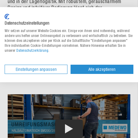
und in der Lagerlogistik. Mit robustem, geräuscharmem
Design und intuitiver Bedienung lässt sich der
Umreifungszyklus mit einem Handgriff starten – inklusive
automatischer Schweissung und Bandabtrennung.
Datenschutzeinstellungen
Wir setzen auf unserer Website Cookies ein. Einige von ihnen sind notwendig, während
andere uns helfen unser Onlineangebot zu verbessern und wirtschaftlich zu betreiben. Sie
Über das übersichtliche Bedienpanel lassen sich
können dies akzeptieren oder per Klick auf die Schaltfläche "Einstellungen anpassen"
Ihre individuellen Cookie-Einstellungen vornehmen. Nähere Hinweise erhalten Sie in
Bandvorschub, Schweisstemperatur und Spannung
unserer
Datenschutzerklärung
.
stufenlos einstellen. Die höhenverstellbare Tischmaschine
(760 - 900 mm) ist mobil dank Leichtlaufrollen. Sie
verarbeitet PP- und Papierbänder mit 5 bis 16 mm Breite
Einstellungen anpassen
Alle akzeptieren
und passt so flexibel zu Ihrem Verpackungsworkflow.
Effizient. Ergonomisch. Zuverlässig.