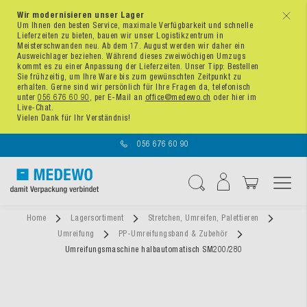
Wir modernisieren unser Lager
x
Um Ihnen den besten Service, maximale Verfügbarkeit und schnelle
Lieferzeiten zu bieten, bauen wir unser Logistikzentrum in
Meisterschwanden neu. Ab dem 17. August werden wir daher ein
Ausweichlager beziehen. Während dieses zweiwöchigen Umzugs
kommt es zu einer Anpassung der Lieferzeiten. Unser Tipp: Bestellen
Sie frühzeitig, um Ihre Ware bis zum gewünschten Zeitpunkt zu
erhalten. Gerne sind wir persönlich für Ihre Fragen da, telefonisch
unter
056 676 60 90
, per E-Mail an
office@medewo.ch
oder hier im
Live-Chat.
Vielen Dank für Ihr Verständnis!
056 676 60 90
Navigation umschal
Suche
Home
Lagersortiment
Stretchen, Umreifen, Palettieren
Umreifung
PP-Umreifungsband & Zubehör
Umreifungsmaschine halbautomatisch SM200/280