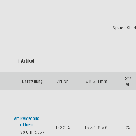
Sparen Sie du
1 Artikel
St./
Darstellung
Art. Nr.
L × B × H mm
VE
Artikeldetails
öffnen
162.305
118 × 118 × 6
25
ab CHF 5.08
/