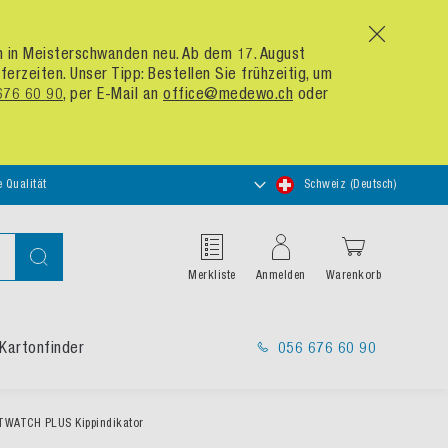
x
um in Meisterschwanden neu. Ab dem 17. August
zeiten. Unser Tipp: Bestellen Sie frühzeitig, um
676 60 90
, per E-Mail an
office@medewo.ch
oder
Store
e Qualität
Schweiz (Deutsch)
auswählen
Suche
Merkliste
Anmelden
Warenkorb
Kartonfinder
056 676 60 90
TWATCH PLUS Kippindikator