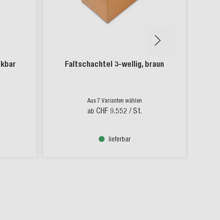
ckbar
Faltschachtel 3-wellig, braun
Gef
Aus 7 Varianten wählen
CHF 9.552
/ St.
ab
lieferbar