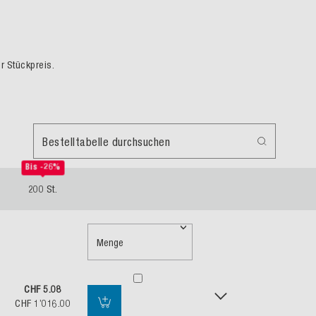
er Stückpreis.
Bestelltabelle durchsuchen
Bis -26%
200 St.
Menge
CHF 5.08
CHF 1’016.00