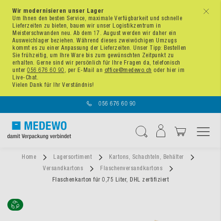
Wir modernisieren unser Lager
x
Um Ihnen den besten Service, maximale Verfügbarkeit und schnelle
Lieferzeiten zu bieten, bauen wir unser Logistikzentrum in
Meisterschwanden neu. Ab dem 17. August werden wir daher ein
Ausweichlager beziehen. Während dieses zweiwöchigen Umzugs
kommt es zu einer Anpassung der Lieferzeiten. Unser Tipp: Bestellen
Sie frühzeitig, um Ihre Ware bis zum gewünschten Zeitpunkt zu
erhalten. Gerne sind wir persönlich für Ihre Fragen da, telefonisch
unter
056 676 60 90
, per E-Mail an
office@medewo.ch
oder hier im
Live-Chat.
Vielen Dank für Ihr Verständnis!
056 676 60 90
Navigation umschal
Suche
Home
Lagersortiment
Kartons, Schachteln, Behälter
Versandkartons
Flaschenversandkartons
Flaschenkarton für 0,75 Liter, DHL zertifiziert