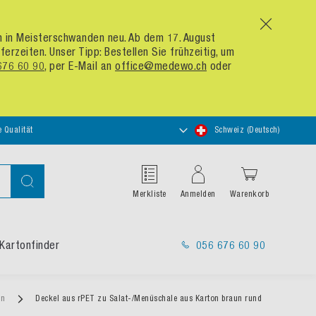
x
um in Meisterschwanden neu. Ab dem 17. August
zeiten. Unser Tipp: Bestellen Sie frühzeitig, um
676 60 90
, per E-Mail an
office@medewo.ch
oder
Store
e Qualität
Schweiz (Deutsch)
auswählen
Suche
Merkliste
Anmelden
Warenkorb
Kartonfinder
056 676 60 90
en
Deckel aus rPET zu Salat-/Menüschale aus Karton braun rund