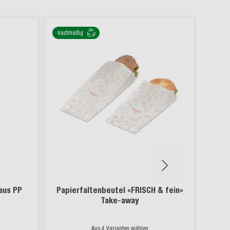
nachhaltig
aus PP
Papierfaltenbeutel «FRISCH & fein»
Scha
Take-away
Aus 4 Varianten wählen