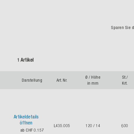
Sparen Sie du
1 Artikel
Ø / Höhe
St./
Darstellung
Art. Nr.
in mm
Krt.
Artikeldetails
öffnen
L435.005
120 / 14
600
ab CHF 0.157