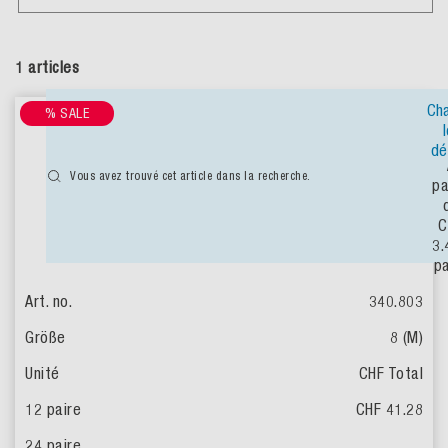
1 articles
Ch
% SALE
dé
Vous avez trouvé cet article dans la recherche.
pa
C
3
pa
340.803
8 (M)
CHF Total
CHF 41.28