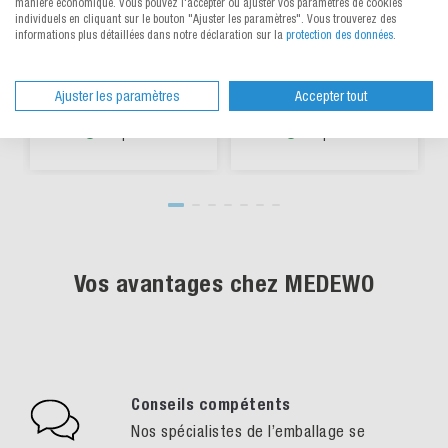
manière économique. Vous pouvez l'accepter ou ajuster vos paramètres de cookies
brune, 600 à 699 mm de
brune, 500 à 599 mm de
individuels en cliquant sur le bouton "Ajuster les paramètres". Vous trouverez des
longueur
longueur
informations plus détaillées dans notre déclaration sur la
protection des données
.
Choisir parmi 17 variantes
Choisir parmi 37 variantes
CHF 2.03
/ pce
CHF 1.51
/ pce
dès
dès
Ajuster les paramètres
Accepter tout
Disponible
Disponible
Vos avantages chez MEDEWO
Conseils compétents
Nos spécialistes de l’emballage se