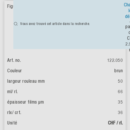
Ch
dé
Vous avez trouvé cet article dans la recherche.
pa
C
2
122.050
brun
50
66
35
36
CHF / rl.