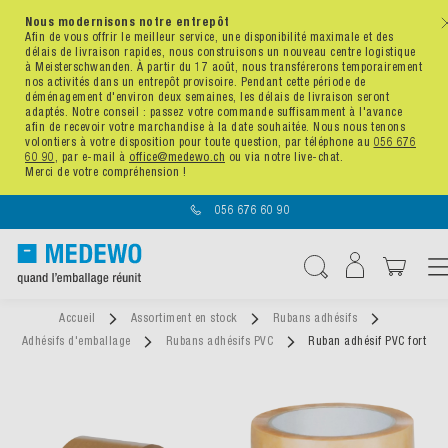
Nous modernisons notre entrepôt
x
Afin de vous offrir le meilleur service, une disponibilité maximale et des
délais de livraison rapides, nous construisons un nouveau centre logistique
à Meisterschwanden. À partir du 17 août, nous transférerons temporairement
nos activités dans un entrepôt provisoire. Pendant cette période de
déménagement d'environ deux semaines, les délais de livraison seront
adaptés. Notre conseil : passez votre commande suffisamment à l'avance
afin de recevoir votre marchandise à la date souhaitée. Nous nous tenons
volontiers à votre disposition pour toute question, par téléphone au
056 676
60 90
, par e-mail à
office@medewo.ch
ou via notre live-chat.
Merci de votre compréhension !
056 676 60 90
Affichag
Chercher
Accueil
Assortiment en stock
Rubans adhésifs
Adhésifs d'emballage
Rubans adhésifs PVC
Ruban adhésif PVC fort