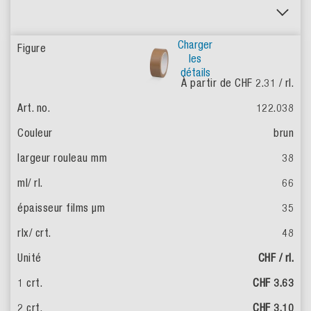
Charger
les
détails
À partir de CHF 2.31
/ rl.
122.038
brun
38
66
35
48
CHF / rl.
CHF 3.63
CHF 3.10