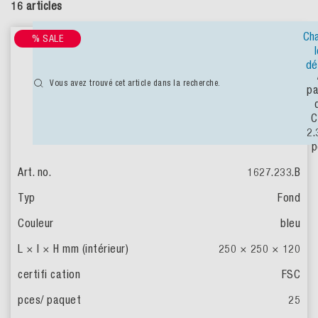
16 articles
Ch
% SALE
dé
Vous avez trouvé cet article dans la recherche.
pa
C
2
p
1627.233.B
Fond
bleu
250 × 250 × 120
FSC
25