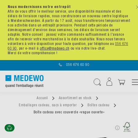
Nous modernisons notre entrepôt
x
Afin de vous offrir le meilleur service, une disponibilité maximale et des
délais de livraison rapides, nous construisons un nouveau centre logistique
à Meisterschwanden. À partir du 17 août, nous transférerons temporairement
nos activités dans un entrepôt provisoire. Pendant cette période de
déménagement d'environ deux semaines, les délais de livraison seront
adaptés. Notre conseil : passez votre commande suffisamment à l'avance
afin de recevoir votre marchandise à la date souhaitée. Nous nous tenons
volontiers à votre disposition pour toute question, par téléphone au
056 676
60 90
, par e-mail à
office@medewo.ch
ou via notre live-chat.
Merci de votre compréhension !
056 676 60 90
Affichag
Chercher
Accueil
Assortiment en stock
Emballages cadeau, sacs à emporter
Boîtes cadeau
Boîte cadeau avec couvercle «vague ouverte»