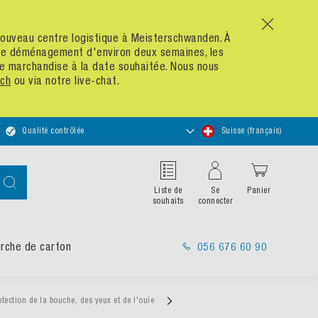
x
n nouveau centre logistique à Meisterschwanden. À
 de déménagement d'environ deux semaines, les
re marchandise à la date souhaitée. Nous nous
ch
ou via notre live-chat.
Choisir
Qualité contrôlée
Suisse (français)
un
magasin
Chercher
Liste de
Se
Panier
souhaits
connecter
rche de carton
056 676 60 90
otection de la bouche, des yeux et de l'ouïe