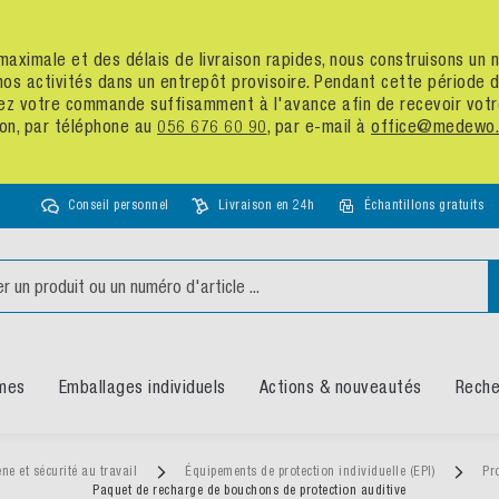
té maximale et des délais de livraison rapides, nous construisons u
nos activités dans un entrepôt provisoire. Pendant cette période
assez votre commande suffisamment à l'avance afin de recevoir vot
ion, par téléphone au
056 676 60 90
, par e-mail à
office@medewo.
Conseil personnel
Livraison en 24h
Échantillons gratuits
mes
Emballages individuels
Actions & nouveautés
Reche
ne et sécurité au travail
Équipements de protection individuelle (EPI)
Pr
Paquet de recharge de bouchons de protection auditive