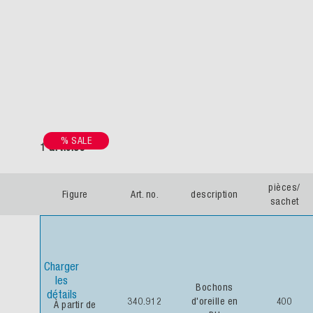
% SALE
1 articles
pièces/
Figure
Art. no.
description
sachet
Charger
les
Bochons
détails
340.912
d'oreille en
400
À partir de