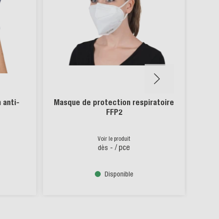
 anti-
Masque de protection respiratoire
Lune
FFP2
Voir le produit
-
/ pce
dès
Disponible