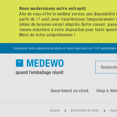
Nous modernisons notre entrepôt
Afin de vous offrir le meilleur service, une disponibili
partir du 17 août, nous transférerons temporairement 
délais de livraison seront adaptés. Notre conseil : p
tenons volontiers à votre disposition pour toute quest
Merci de votre compréhension !
Découvrez notre gamme de produits en stock avec plus de 4'000 emballages
Chercher
Assortiment en stock
Shop à thè
Accueil
Assortiment en stock
Hygiè