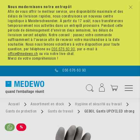
Nous modernisons notre entrepôt
x
Afin de vous offrir le meilleur service, une disponibilité maximale et des
délais de livraison rapides, nous construisons un nouveau centre
logistique à Meisterschwanden. À partir du 17 août, nous transférerons
temporairement nos activités dans un entrepôt provisoire. Pendant cette
période de déménagement d'environ deux semaines, les délais de
livraison seront adaptés. Notre conseil : passez votre commande
suffisamment à l'avance afin de recevoir votre marchandise à la date
souhaitée. Nous nous tenons volontiers à votre disposition pour toute
question, par téléphone au
056 676 60 90
, par e-mail à
office@medewo.ch
ou via notre live-chat.
Merci de votre compréhension !
056 676 60 90
Affichage navigatio
Chercher
Accueil
Assortiment en stock
Hygiène et sécurité au travail
Gants de protection
Gants de travail
GEBOL Gants UPCYCLED strong
%
SALE