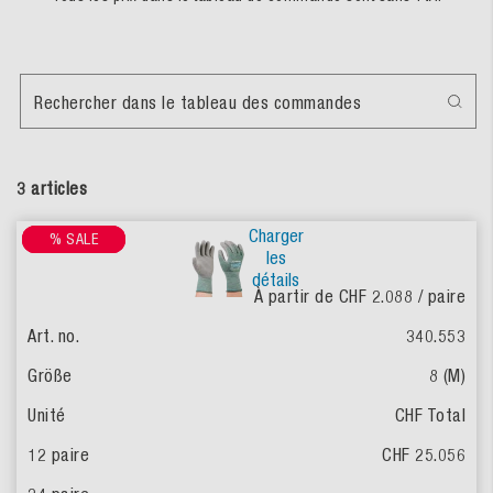
Rechercher dans le tableau des commandes
3 articles
Charger
% SALE
% SALE
% SALE
les
détails
À partir de CHF 2.088
/ paire
340.553
8 (M)
CHF Total
CHF 25.056