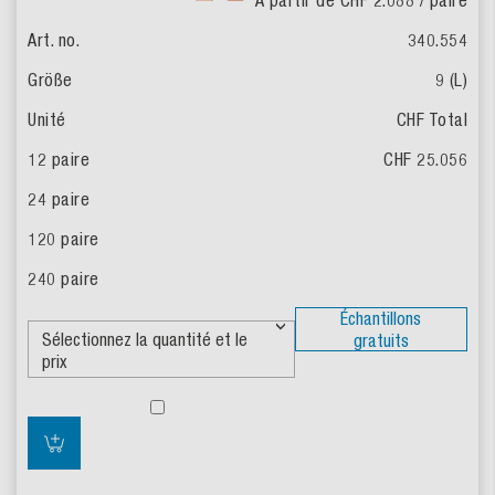
À partir de CHF 2.088
/ paire
340.554
9 (L)
CHF Total
CHF 25.056
Échantillons
gratuits