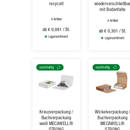
recycelt
wiederverschließba
mit Bodenfalte
4 Artikel
4 Artikel
ab
€ 0,091
/ St.
ab
€ 0,301
/ St.
Lagersortiment
Lagersortiment
nachhaltig
nachhaltig
Kreuzverpackung /
Wickelverpackung 
Buchverpackung
Buchverpackung
weiß MECAWELL®
MECAWELL®
STRONG
STRONG