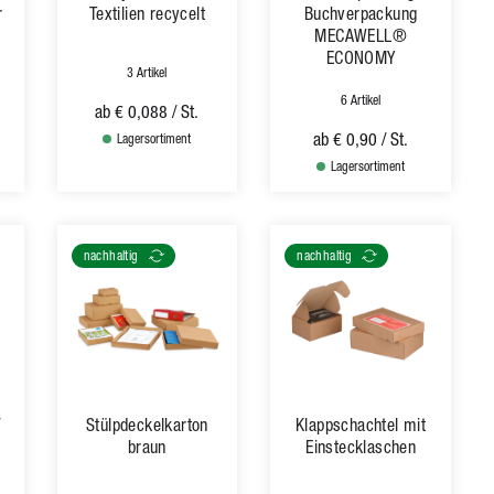
r
Textilien recycelt
Buchverpackung
MECAWELL®
ECONOMY
3 Artikel
6 Artikel
ab
€ 0,088
/ St.
ab
€ 0,90
/ St.
Lagersortiment
Lagersortiment
nachhaltig
nachhaltig
/
Stülpdeckelkarton
Klappschachtel mit
braun
Einstecklaschen