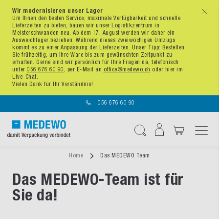
Wir modernisieren unser Lager
x
Um Ihnen den besten Service, maximale Verfügbarkeit und schnelle
Lieferzeiten zu bieten, bauen wir unser Logistikzentrum in
Meisterschwanden neu. Ab dem 17. August werden wir daher ein
Ausweichlager beziehen. Während dieses zweiwöchigen Umzugs
kommt es zu einer Anpassung der Lieferzeiten. Unser Tipp: Bestellen
Sie frühzeitig, um Ihre Ware bis zum gewünschten Zeitpunkt zu
erhalten. Gerne sind wir persönlich für Ihre Fragen da, telefonisch
unter
056 676 60 90
, per E-Mail an
office@medewo.ch
oder hier im
Live-Chat.
Vielen Dank für Ihr Verständnis!
056 676 60 90
Navigation umschal
Suche
Home
Das MEDEWO Team
Das MEDEWO-Team ist für
Sie da!