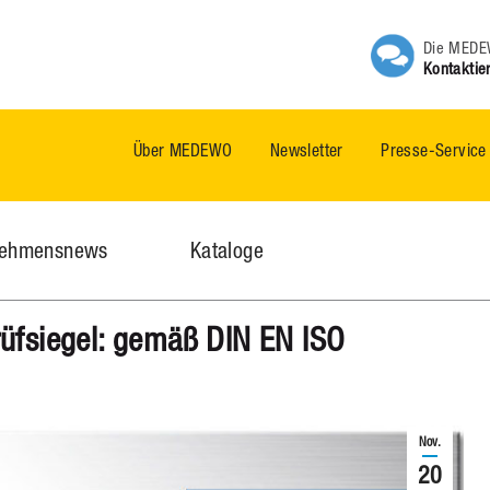
Die MEDEW
Kontaktie
Über MEDEWO
Newsletter
Presse-Service
nehmensnews
Kataloge
rüfsiegel: gemäß DIN EN ISO
Nov.
20