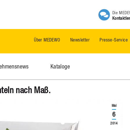
Die MEDEW
Kontaktie
Über MEDEWO
Newsletter
Presse-Service
nehmensnews
Kataloge
hteln nach Maß.
Mai
6
2014