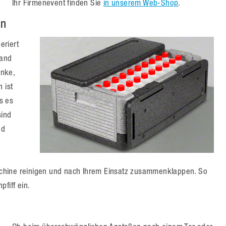
Ihr Firmenevent finden Sie
in unserem Web-Shop
.
en
eriert
wand
änke,
 ist
is es
sind
nd
h
chine reinigen und nach Ihrem Einsatz zusammenklappen. So
fiff ein.