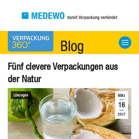
Fünf clevere Verpackungen aus
der Natur
Lösungen
März
16
2017