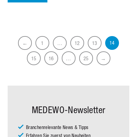
14
←
1
…
12
13
15
16
…
25
→
MEDEWO-Newsletter
Branchenrelevante News & Tipps
Erfahren Sie zuerst von Neuheiten