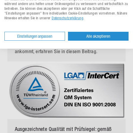
Erfolg im E-Commerce: Einen eigenen Online-
während andere uns helfen unser Onlineangebot zu verbessern und wirtschaftlich zu
betreiben. Sie können dies akzeptieren oder per Klick auf die Schaltfläche
Shop eröffnen
"Einstellungen anpassen" Ihre individuellen Cookie-Einstellungen vornehmen. Nähere
Hinweise erhalten Sie in unserer
Datenschutzerklärung
.
Allgemein
,
Lösungen
3. November 2025
By
Asia Filisone
Leave a comment
Einstellungen anpassen
Alle akzeptieren
Worauf es beim Eröffnen des eigenen Online-Shops
ankommt, erfahren Sie in diesem Beitrag.
Ausgezeichnete Qualität mit Prüfsiegel: gemäß